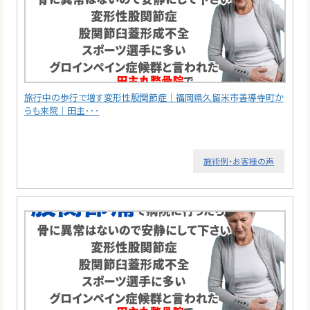
旅行中の歩行で増す変形性股関節症｜福岡県久留米市善導寺町か
らも来院｜田主･･･
施術例・お客様の声