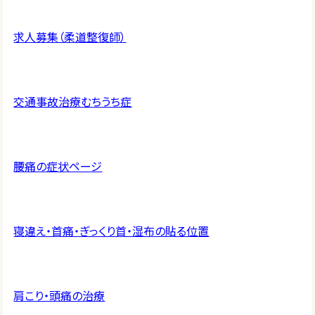
求人募集（柔道整復師）
交通事故治療むちうち症
腰痛の症状ページ
寝違え・首痛・ぎっくり首・湿布の貼る位置
肩こり・頭痛の治療