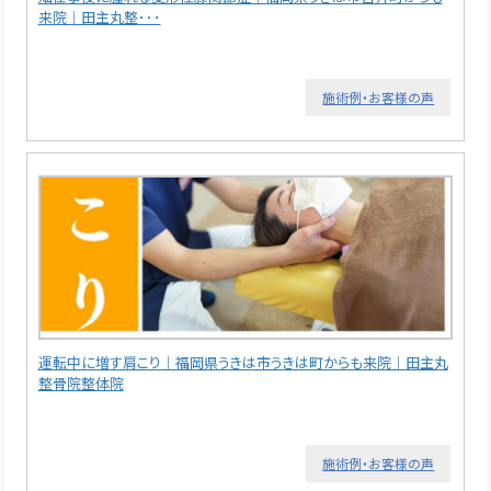
来院｜田主丸整･･･
施術例・お客様の声
運転中に増す肩こり｜福岡県うきは市うきは町からも来院｜田主丸
整骨院整体院
施術例・お客様の声