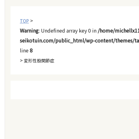
>
TOP
Warning
: Undefined array key 0 in
/home/michellx1
seikotuin.com/public_html/wp-content/themes/t
line
8
>
変形性股関節症