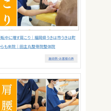
運転中に増す肩こり｜福岡県うきは市うきは町
からも来院｜田主丸整骨院整体院
施術例・お客様の声