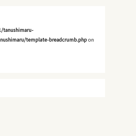
1/tanushimaru-
anushimaru/template-breadcrumb.php
on