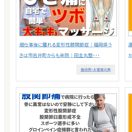
畑仕事後に腫れる変形性膝関節症｜福岡県う
きは市吉井町からも来院｜田主丸整･･･
施術例・お客様の声