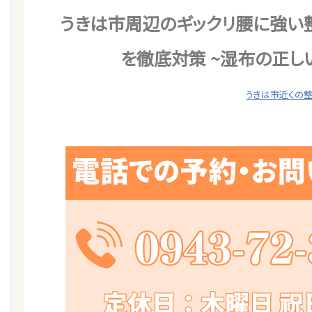
うきは市周辺のギックリ腰に強い
を徹底対策 ~湿布の正
うきは市近くの