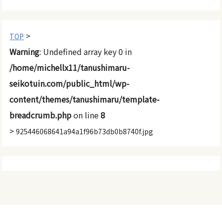
>
TOP
Warning
: Undefined array key 0 in
/home/michellx11/tanushimaru-
seikotuin.com/public_html/wp-
content/themes/tanushimaru/template-
breadcrumb.php
on line
8
>
925446068641a94a1f96b73db0b8740f.jpg