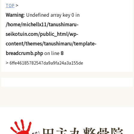
>
TOP
Warning
: Undefined array key 0 in
/home/michellx11/tanushimaru-
seikotuin.com/public_html/wp-
content/themes/tanushimaru/template-
breadcrumb.php
on line
8
>
6ffe46185782547da9a9fa24a3a155de