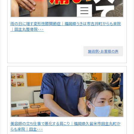
雨の日に増す変形性膝関節症｜福岡県うきは市吉井町からも来院
｜田主丸整骨院･･･
施術例・お客様の声
美容師の立ち仕事で悪化する肩こり｜福岡県久留米市田主丸町か
らも来院｜田主･･･