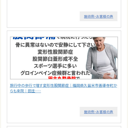
施術例・お客様の声
旅行中の歩行で増す変形性股関節症｜福岡県久留米市善導寺町か
らも来院｜田主･･･
施術例・お客様の声