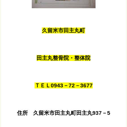
久留米市田主丸町
田主丸整骨院・整体院
ＴＥＬ0943－72－3677
住所 久留米市田主丸町田主丸937－5