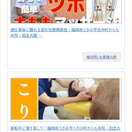
畑仕事後に腫れる変形性膝関節症｜福岡県うきは市吉井町からも
来院｜田主丸整･･･
施術例・お客様の声
運転中に増す肩こり｜福岡県うきは市うきは町からも来院｜田主丸