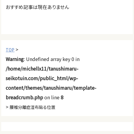
おすすめ記事は現在ありません
>
TOP
Warning
: Undefined array key 0 in
/home/michellx11/tanushimaru-
seikotuin.com/public_html/wp-
content/themes/tanushimaru/template-
breadcrumb.php
on line
8
>
腰椎分離症湿布貼る位置