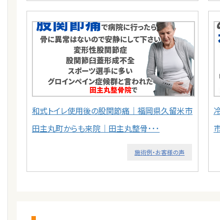
和式トイレ使用後の股関節痛｜福岡県久留米市
田主丸町からも来院｜田主丸整骨･･･
施術例・お客様の声