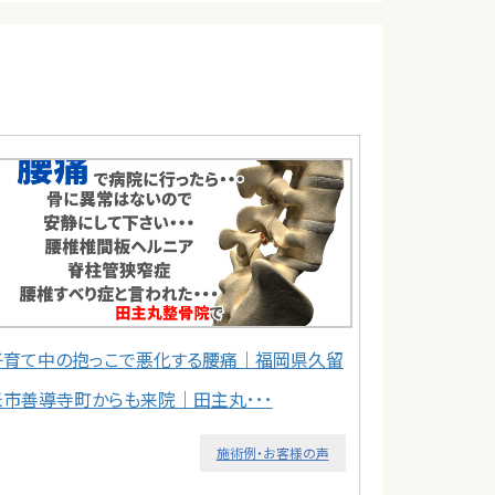
子育て中の抱っこで悪化する腰痛｜福岡県久留
米市善導寺町からも来院｜田主丸･･･
施術例・お客様の声