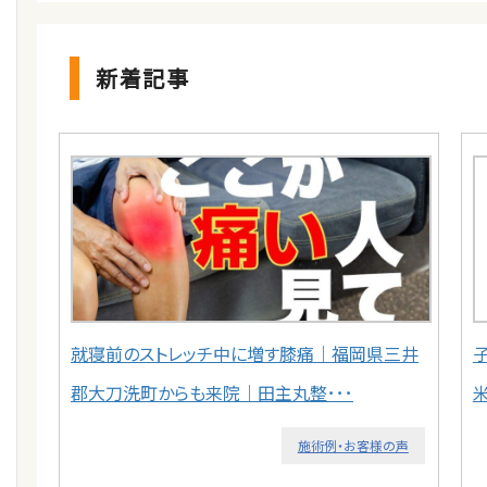
新着記事
就寝前のストレッチ中に増す膝痛｜福岡県三井
郡大刀洗町からも来院｜田主丸整･･･
施術例・お客様の声