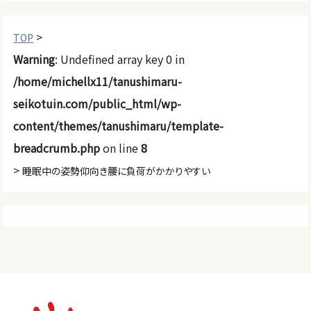
>
TOP
Warning
: Undefined array key 0 in
/home/michellx11/tanushimaru-
seikotuin.com/public_html/wp-
content/themes/tanushimaru/template-
breadcrumb.php
on line
8
>
睡眠中の姿勢仰向き腰に負荷がかかりやすい