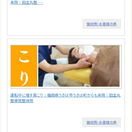
来院｜田主丸整･･･
施術例・お客様の声
運転中に増す肩こり｜福岡県うきは市うきは町からも来院｜田主丸
整骨院整体院
施術例・お客様の声