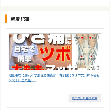
新着記事
畑仕事後に腫れる変形性膝関節症｜福岡県うきは市吉井町からも
来院｜田主丸整･･･
施術例・お客様の声