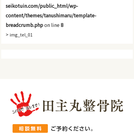
seikotuin.com/public_html/wp-
content/themes/tanushimaru/template-
breadcrumb.php
on line
8
>
img_tel_01