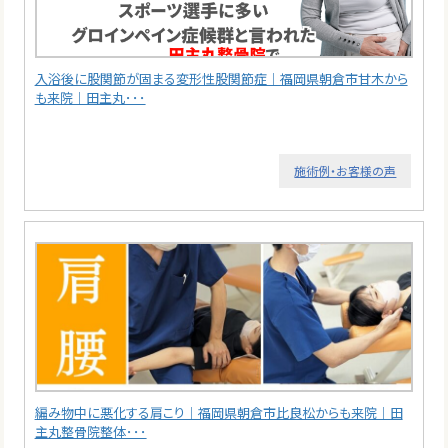
入浴後に股関節が固まる変形性股関節症｜福岡県朝倉市甘木から
も来院｜田主丸･･･
施術例・お客様の声
編み物中に悪化する肩こり｜福岡県朝倉市比良松からも来院｜田
主丸整骨院整体･･･