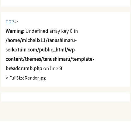
>
TOP
Warning
: Undefined array key 0 in
/home/michellx11/tanushimaru-
seikotuin.com/public_html/wp-
content/themes/tanushimaru/template-
breadcrumb.php
on line
8
>
FullSizeRender.jpg