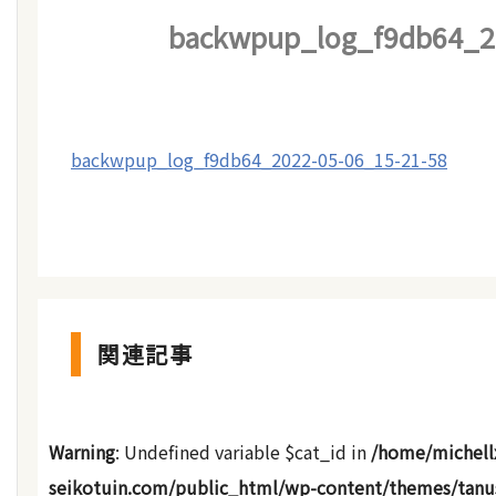
backwpup_log_f9db64_20
backwpup_log_f9db64_2022-05-06_15-21-58
関連記事
Warning
: Undefined variable $cat_id in
/home/michell
seikotuin.com/public_html/wp-content/themes/tanu