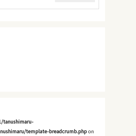
1/tanushimaru-
anushimaru/template-breadcrumb.php
on