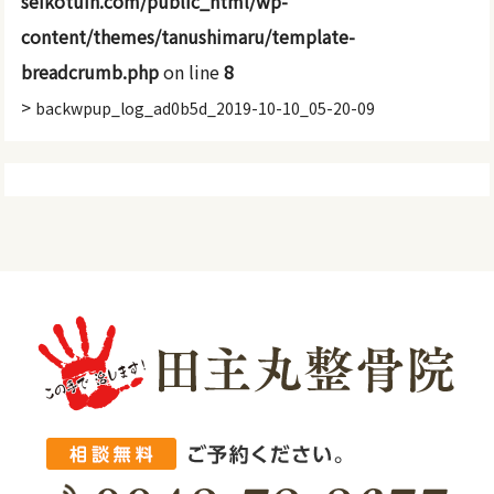
seikotuin.com/public_html/wp-
content/themes/tanushimaru/template-
breadcrumb.php
on line
8
>
backwpup_log_ad0b5d_2019-10-10_05-20-09