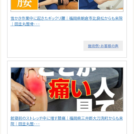
雪かき作業中に起きたギックリ腰｜福岡県朝倉市比良松からも来院
｜田主丸整骨･･･
施術例・お客様の声
就寝前のストレッチ中に増す膝痛｜福岡県三井郡大刀洗町からも来
院｜田主丸整･･･