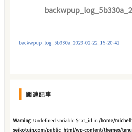
backwpup_log_5b330a_20
backwpup_log_5b330a_2023-02-22_15-20-41
関連記事
Warning
: Undefined variable $cat_id in
/home/michell
seikotuin.com/public_html/wp-content/themes/tanu