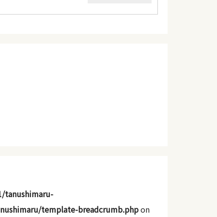
1/tanushimaru-
anushimaru/template-breadcrumb.php
on