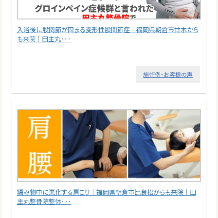
入浴後に股関節が固まる変形性股関節症｜福岡県朝倉市甘木から
も来院｜田主丸･･･
施術例・お客様の声
編み物中に悪化する肩こり｜福岡県朝倉市比良松からも来院｜田
主丸整骨院整体･･･