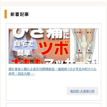
新着記事
畑仕事後に腫れる変形性膝関節症｜福岡県うきは市吉井町からも
来院｜田主丸整･･･
施術例・お客様の声