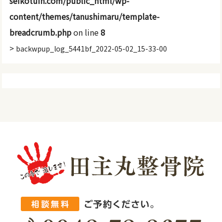
seikotuin.com/public_html/wp-
content/themes/tanushimaru/template-
breadcrumb.php
on line
8
>
backwpup_log_5441bf_2022-05-02_15-33-00