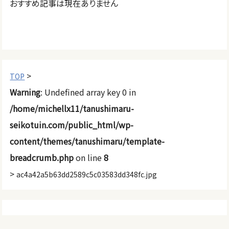
おすすめ記事は現在ありません
>
TOP
Warning
: Undefined array key 0 in
/home/michellx11/tanushimaru-
seikotuin.com/public_html/wp-
content/themes/tanushimaru/template-
breadcrumb.php
on line
8
>
ac4a42a5b63dd2589c5c03583dd348fc.jpg