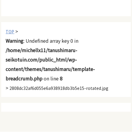
>
TOP
Warning
: Undefined array key 0 in
/home/michellx11/tanushimaru-
seikotuin.com/public_html/wp-
content/themes/tanushimaru/template-
breadcrumb.php
on line
8
>
2808dc32af6d055e6a938918db3b5e15-rotated.jpg