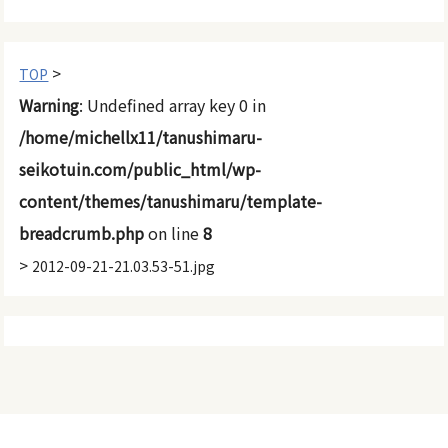
>
TOP
Warning
: Undefined array key 0 in
/home/michellx11/tanushimaru-
seikotuin.com/public_html/wp-
content/themes/tanushimaru/template-
breadcrumb.php
on line
8
>
2012-09-21-21.03.53-51.jpg