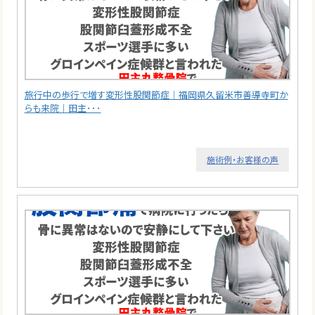
旅行中の歩行で増す変形性股関節症｜福岡県久留米市善導寺町か
らも来院｜田主･･･
施術例・お客様の声