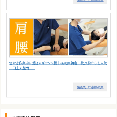
雪かき作業中に起きたギックリ腰｜福岡県朝倉市比良松からも来院
｜田主丸整骨･･･
施術例・お客様の声