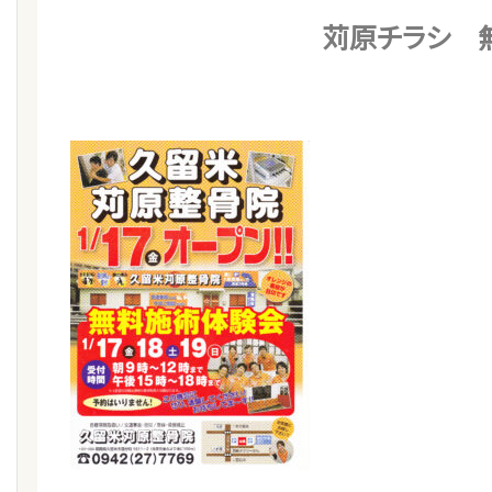
苅原チラシ 