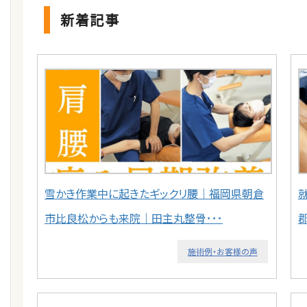
新着記事
雪かき作業中に起きたギックリ腰｜福岡県朝倉
市比良松からも来院｜田主丸整骨･･･
施術例・お客様の声