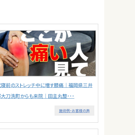
就寝前のストレッチ中に増す膝痛｜福岡県三井
郡大刀洗町からも来院｜田主丸整･･･
施術例・お客様の声