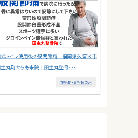
和式トイレ使用後の股関節痛｜福岡県久留米市
田主丸町からも来院｜田主丸整骨･･･
施術例・お客様の声