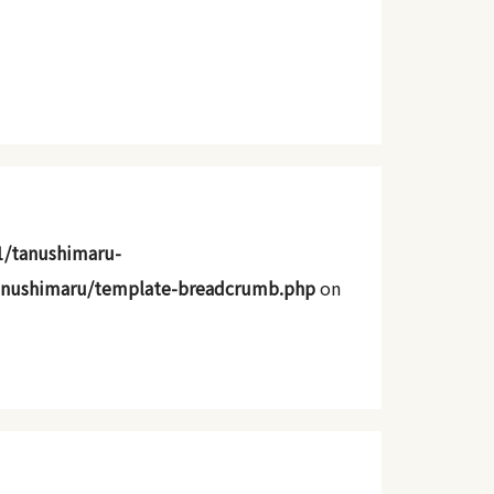
1/tanushimaru-
anushimaru/template-breadcrumb.php
on