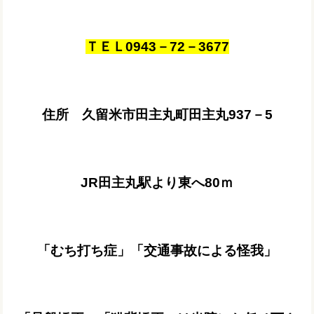
ＴＥＬ0943－72－3677
住所 久留米市田主丸町田主丸937－5
JR田主丸駅より東へ80ｍ
「むち打ち症」「交通事故による怪我」