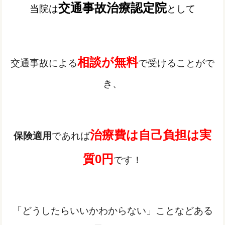
交通事故治療認定院
当院は
として
相談が無料
交通事故による
で受けることがで
き、
治療費は自己負担は実
保険適用
であれば
質0円
です！
「どうしたらいいかわからない」ことなどある