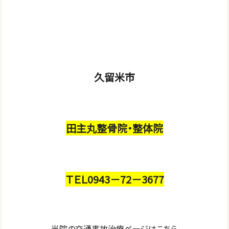
久留米市
田主丸整骨院・整体院
ＴＥＬ0943－72－3677
当院の交通事故治療ページはこちら